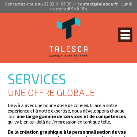
Aller au contenu principal
Contactez-nous au 02 32 41 06 39 //
contact@talesca.fr
Lundi
> vendredi 9h à 18h
Togg
navig
SERVICES
UNE OFFRE GLOBALE
De A à Z avec une bonne dose de conseil. Grâce à notre
expérience et à notre expertise, nous développons chaque
jour
une large gamme de services et de compétences
qui va bien au-delà de l’impression en tant que telle.
De la création graphique à la personnalisation de vos