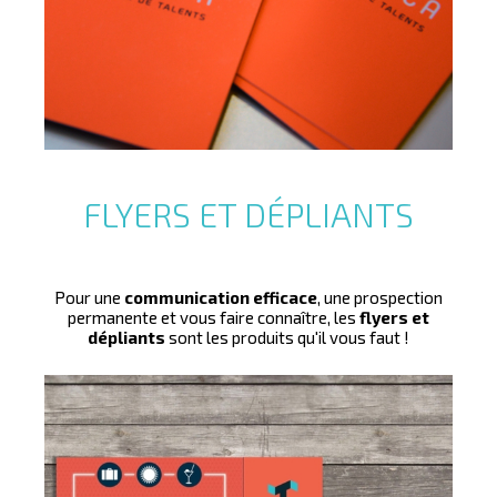
La carte rigide par excellence ! Avec coins arrondis, en
500 ou 760 microns...avec option overlay pour une
protection optimale, vous trouverez forcément votre
bonheur avec ces cartes en PVC ultras rigides !
FLYERS ET DÉPLIANTS
Pour une
communication efficace
, une prospection
permanente et vous faire connaître, les
flyers et
dépliants
sont les produits qu'il vous faut !
Les cartes de visite sont le premier lien entre vous et
votre interlocuteur.
Talesca vous offre un large choix, dans la qualité du