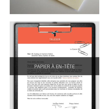
PAPIER À EN-TÊTE
Enveloppes sans fenêtre sur papier classique, Kraft,
recyclé ou prestige, mécanisable ou non mécanisable.
L'enveloppe reste un très bon vecteur de
communication, notamment quand celle ci est imprimée
en pleine surface pour un message directe !