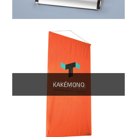
KAKÉMONO
Le mini roll up est le présentoir innovant qui permet de
communiquer au sein de votre magasin, salon pour la
présentation d'un nouveau produit, ou des promotions
en boutique
Le produit peut être commandé au format A4 ou A3...