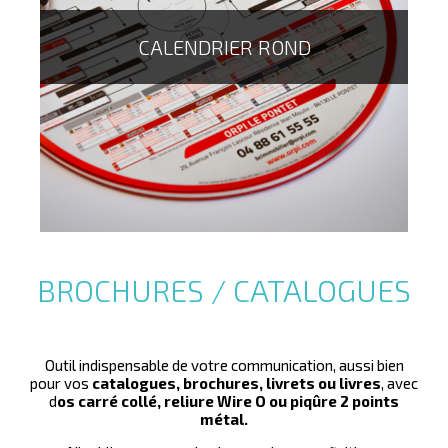
CALENDRIER ROND
Le calendrier bancaire est le cadeau parfait en fin
d'années pour vos clients. Visible toute l'année, il
permet à votre image d'être véhiculé tout au long de
l'année.
Rembordé, avec trou d'accroche et / ou cordelette un
large choix s'offre à vous !
BROCHURES / CATALOGUES
Outil indispensable de votre communication, aussi bien
pour vos
catalogues, brochures, livrets ou livres
, avec
d
os carré collé, reliure Wire O ou piqûre 2 points
métal.