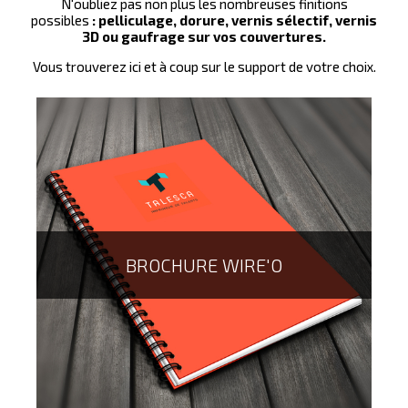
N'oubliez pas non plus les nombreuses finitions
possibles
: pelliculage, dorure, vernis sélectif, vernis
3D ou gaufrage sur vos couvertures.
Le calendrier rond, est le support original et
Vous trouverez ici et à coup sur le support de votre choix.
différenciant par excellence...la forme ronde n'est qu'un
exemple de toutes les formes possibles et imaginables
que vous pouvez créer.
Laissez libre cours à votre imagination...
BROCHURE WIRE'O