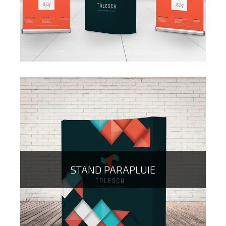
Pour communiquer sur vos véhicules, la plaque
aimantée est LA solution qu'il vous faut ! Vous la poser
et la retirer facilement selon vos besoins et sans
laisser de traces sur votre voiture !
STAND PARAPLUIE
Le kit visibilité vous permet de vous retrouver sur un
salon ou en entreprise, avec deux roll up et un stand
d'accueil à vos couleurs ! On ne pourra plus vous