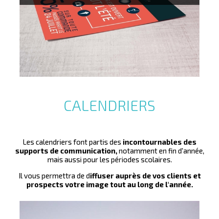
De 3 à 8 volets pour vos dépliants, en plis portefeuille,
accordéon, croisé, fenêtre, roulé, parallèle, Talesca
vous offre une quantité importante de possibilité pour
vos dépliants, produit classique de l'imprimerie !
CALENDRIERS
Les calendriers font partis des
incontournables des
supports de communication,
notamment en fin d'année,
mais aussi pour les périodes scolaires.
Il vous permettra de d
iffuser auprès de vos clients et
prospects votre image tout au long de l'année.