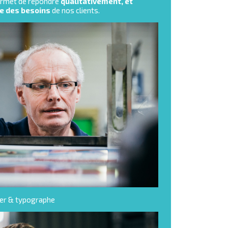
ermet de répondre
qualitativement, et
e des besoins
de nos clients.
ier & typographe