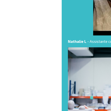
Nathalie L
- Assistante 