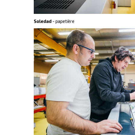
Soledad
- papetière