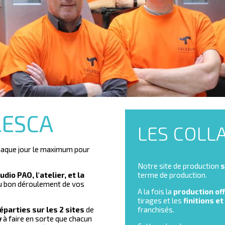
LESCA
LES COLL
chaque jour le maximum pour
Notre site de production
s
dio PAO, l'atelier, et la
terme de production.
au bon déroulement de vos
A la fois la
production of
tirages et les
finitions et
parties sur les 2 sites
de
franchisés.
y
à faire en sorte que chacun