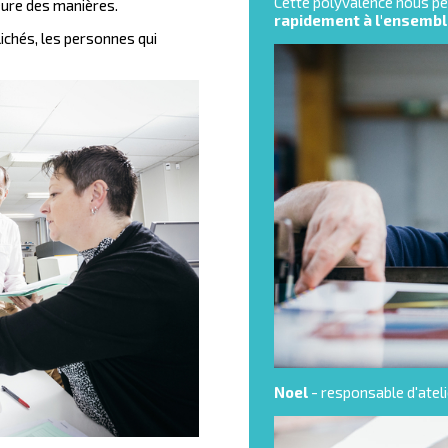
Cette polyvalence nous p
leure des manières.
rapidement à l'ensembl
ichés, les personnes qui
Noel
- responsable d'atel