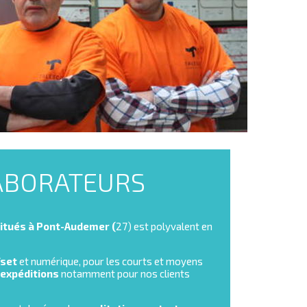
ABORATEURS
itués à Pont-Audemer (
27) est polyvalent en
fset
et numérique, pour les courts et moyens
 expéditions
notamment pour nos clients